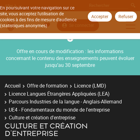
Aller à
En poursuivant votre navigation sur ce
site, vous acceptez l'utilisation de
Accepter
Refuser
cookies à des fins de mesure d'audience
Se connecter
(statistiques anonymes).
Offre en cours de modification : les informations
concernant le contenu des enseignements peuvent évoluer
jusqu’au 30 septembre
Accueil
Offre de formation
Licence (LMD)
Licence Langues Étrangères Appliquées (LEA)
Parcours Industries de la langue - Anglais-Allemand
UE4 - Fondamentaux du monde de l'entreprise
Culture et création d'entreprise
CULTURE ET CRÉATION
D'ENTREPRISE