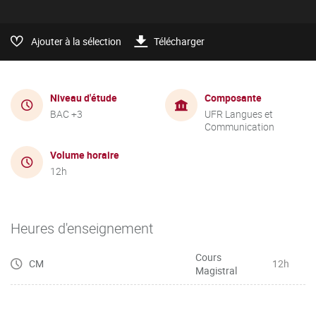
Ajouter à la sélection
Télécharger
Niveau d'étude
Composante
BAC +3
UFR Langues et
Communication
Volume horaire
12h
Heures d'enseignement
Cours
CM
12h
Magistral