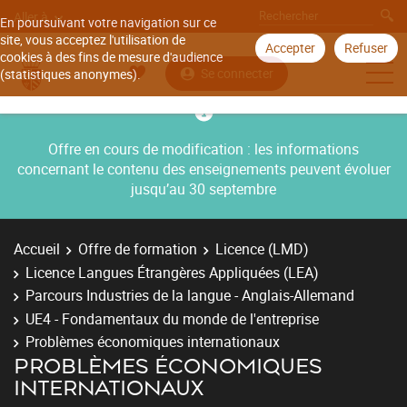
Aller à
En poursuivant votre navigation sur ce
site, vous acceptez l'utilisation de
Accepter
Refuser
cookies à des fins de mesure d'audience
Se connecter
(statistiques anonymes).
Offre en cours de modification : les informations
concernant le contenu des enseignements peuvent évoluer
jusqu’au 30 septembre
Accueil
Offre de formation
Licence (LMD)
Licence Langues Étrangères Appliquées (LEA)
Parcours Industries de la langue - Anglais-Allemand
UE4 - Fondamentaux du monde de l'entreprise
Problèmes économiques internationaux
PROBLÈMES ÉCONOMIQUES
INTERNATIONAUX