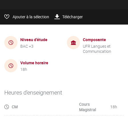
Ajouter à la sélection
Télécharger
Niveau d'étude
Composante
BAC +3
UFR Langues et
Communication
Volume horaire
18h
Heures d'enseignement
Cours
CM
18h
Magistral