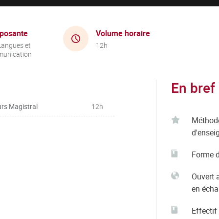
posante
Volume horaire
Langues et
12h
unication
En bref
rs Magistral
12h
Méthod
d'ensei
Forme d
Ouvert 
en éch
Effectif