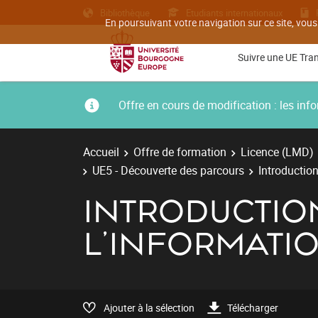
Bibliothèque
Etudiants internationaux
En poursuivant votre navigation sur ce site, vous
Suivre une UE Tra
Offre en cours de modification : les i
Accueil
Offre de formation
Licence (LMD)
UE5 - Découverte des parcours
Introductio
INTRODUCTIO
L'INFORMATI
Ajouter à la sélection
Télécharger