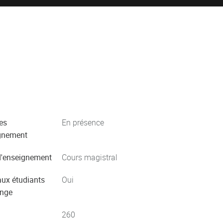
es
En présence
gnement
'enseignement
Cours magistral
aux étudiants
Oui
ange
260