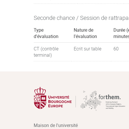
Seconde chance / Session de rattrap
Type
Nature de
Durée (
d'évaluation
l'évaluation
minute
CT (contrôle
Ecrit sur table
60
terminal)
Maison de l'université