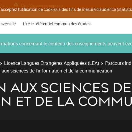
Plan
Candidatures inscriptions
 acceptez l'utilisation de cookies à des fins de mesure d'audience (statis
nsversale
Lire le référentiel commun des études
nformations concernant le contenu des enseignements peuvent év
Licence Langues Étrangères Appliquées (LEA)
Parcours Ind
n aux sciences de l'information et de la communication
N AUX SCIENCES DE
ON ET DE LA COMM