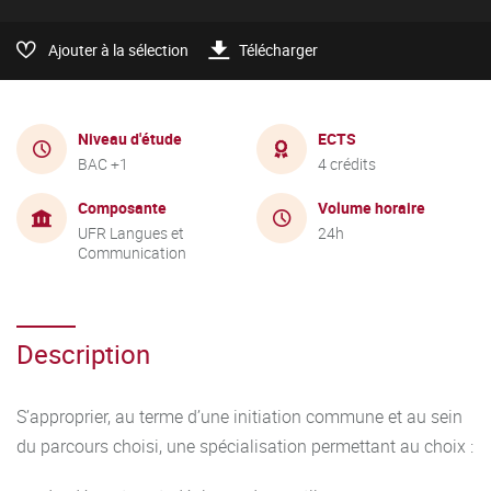
Ajouter à la sélection
Télécharger
Niveau d'étude
ECTS
BAC +1
4 crédits
Composante
Volume horaire
UFR Langues et
24h
Communication
Description
S’approprier, au terme d’une initiation commune et au sein
du parcours choisi, une spécialisation permettant au choix :