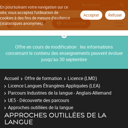
Aller à
En poursuivant votre navigation sur ce
site, vous acceptez l'utilisation de
Accepter
Refuser
cookies à des fins de mesure d'audience
Se connecter
(statistiques anonymes).
Offre en cours de modification : les informations
concernant le contenu des enseignements peuvent évoluer
jusqu’au 30 septembre
Accueil
Offre de formation
Licence (LMD)
Licence Langues Étrangères Appliquées (LEA)
Parcours Industries de la langue - Anglais-Allemand
UE5 - Découverte des parcours
Approches outillées de la langue
APPROCHES OUTILLÉES DE LA
LANGUE