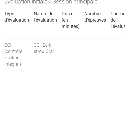
Évaluation initiale / Session principale
Type
Nature de
Durée
Nombre
Coefficie
d'évaluation
l'évaluation
(en
d'épreuves
de
minutes)
l'évaluat
CCI
CC : Ecrit
(contrôle
et/ou Oral
continu
intégral)