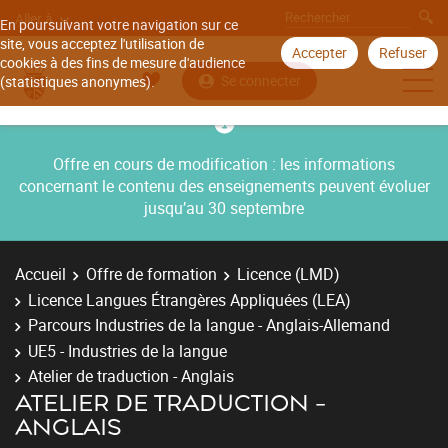
Aller à
En poursuivant votre navigation sur ce
site, vous acceptez l'utilisation de
Accepter
Refuser
cookies à des fins de mesure d'audience
Se connecter
(statistiques anonymes).
Offre en cours de modification : les informations
concernant le contenu des enseignements peuvent évoluer
jusqu’au 30 septembre
Accueil
Offre de formation
Licence (LMD)
Licence Langues Étrangères Appliquées (LEA)
Parcours Industries de la langue - Anglais-Allemand
UE5 - Industries de la langue
Atelier de traduction - Anglais
ATELIER DE TRADUCTION -
ANGLAIS