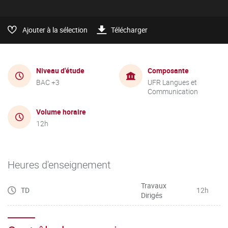
Ajouter à la sélection
Télécharger
Niveau d'étude
Composante
BAC +3
UFR Langues et
Communication
Volume horaire
12h
Heures d'enseignement
Travaux
TD
12h
Dirigés