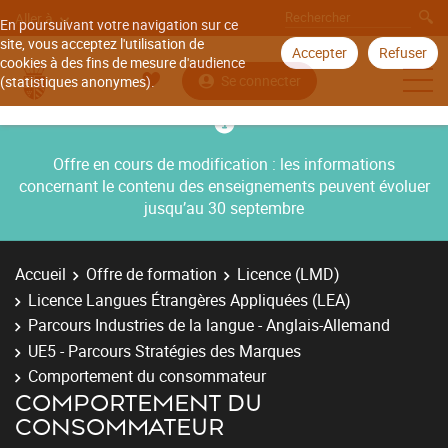
Aller à
En poursuivant votre navigation sur ce
site, vous acceptez l'utilisation de
Accepter
Refuser
cookies à des fins de mesure d'audience
Se connecter
(statistiques anonymes).
Offre en cours de modification : les informations
concernant le contenu des enseignements peuvent évoluer
jusqu’au 30 septembre
Accueil
Offre de formation
Licence (LMD)
Licence Langues Étrangères Appliquées (LEA)
Parcours Industries de la langue - Anglais-Allemand
UE5 - Parcours Stratégies des Marques
Comportement du consommateur
COMPORTEMENT DU
CONSOMMATEUR