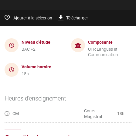
Ajouter à la sélection
Télécharger
Niveau d'étude
Composante
BAC +2
UFR Langues et
Communication
Volume horaire
18h
Heures d'enseignement
Cours
CM
18h
Magistral