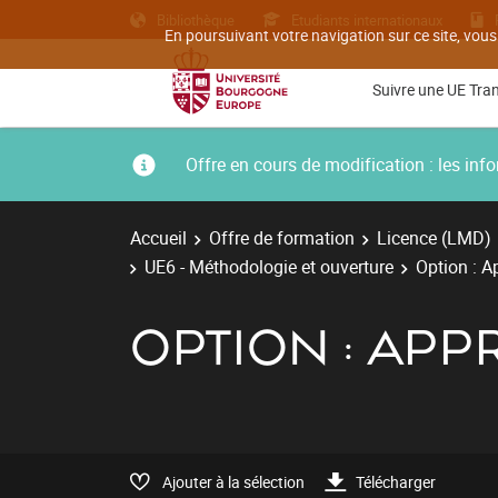
Bibliothèque
Etudiants internationaux
En poursuivant votre navigation sur ce site, vous
Suivre une UE Tra
Offre en cours de modification : les i
Accueil
Offre de formation
Licence (LMD)
UE6 - Méthodologie et ouverture
Option : 
OPTION : AP
Ajouter à la sélection
Télécharger