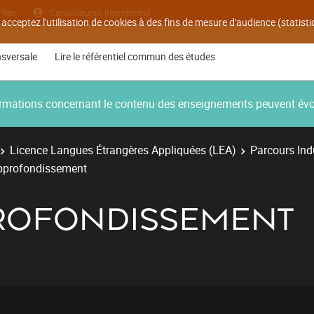
Plan
Candidatures inscriptions
 acceptez l'utilisation de cookies à des fins de mesure d'audience (statis
nsversale
Lire le référentiel commun des études
nformations concernant le contenu des enseignements peuvent év
Licence Langues Étrangères Appliquées (LEA)
Parcours Ind
Approfondissement
PROFONDISSEMENT