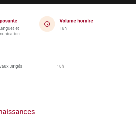
posante
Volume horaire
Langues et
18h
unication
vaux Dirigés
18h
nnaissances