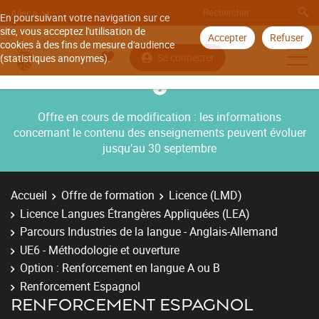
Aller à
En poursuivant votre navigation sur ce
site, vous acceptez l'utilisation de
Accepter
Refuser
cookies à des fins de mesure d'audience
Se connecter
(statistiques anonymes).
Offre en cours de modification : les informations
concernant le contenu des enseignements peuvent évoluer
jusqu’au 30 septembre
Accueil
Offre de formation
Licence (LMD)
Licence Langues Étrangères Appliquées (LEA)
Parcours Industries de la langue - Anglais-Allemand
UE6 - Méthodologie et ouverture
Option : Renforcement en langue A ou B
Renforcement Espagnol
RENFORCEMENT ESPAGNOL