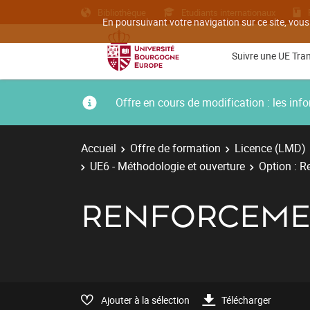
Bibliothèque
Etudiants internationaux
En poursuivant votre navigation sur ce site, vous
Suivre une UE Tra
Offre en cours de modification : les i
Accueil
Offre de formation
Licence (LMD)
UE6 - Méthodologie et ouverture
Option : R
RENFORCEMEN
Ajouter à la sélection
Télécharger