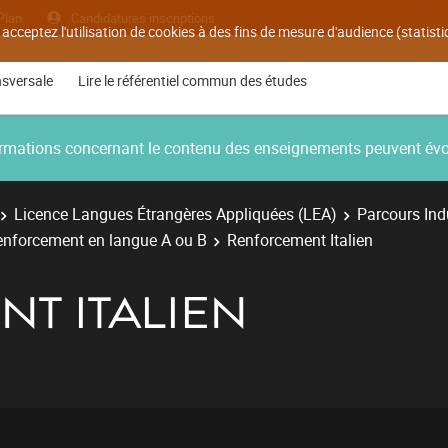
Plan
Candidatures inscriptions
 acceptez l'utilisation de cookies à des fins de mesure d'audience (statis
nsversale
Lire le référentiel commun des études
nformations concernant le contenu des enseignements peuvent év
Licence Langues Étrangères Appliquées (LEA)
Parcours Ind
enforcement en langue A ou B
Renforcement Italien
T ITALIEN