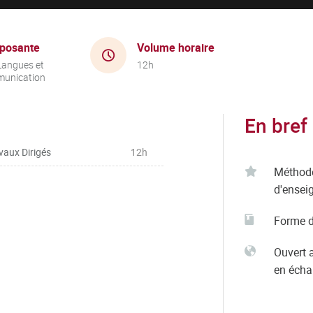
posante
Volume horaire
Langues et
12h
unication
En bref
vaux Dirigés
12h
Méthod
d'ensei
Forme d
Ouvert 
en éch