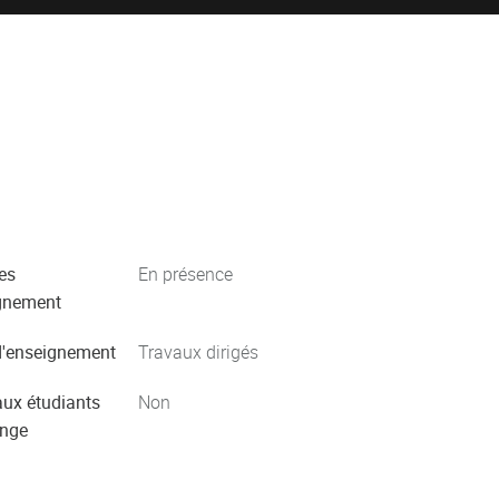
es
En présence
gnement
'enseignement
Travaux dirigés
aux étudiants
Non
ange