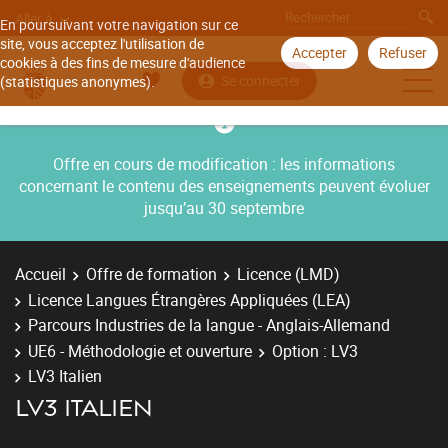
Aller à
En poursuivant votre navigation sur ce
site, vous acceptez l'utilisation de
Accepter
Refuser
cookies à des fins de mesure d'audience
Se connecter
(statistiques anonymes).
Offre en cours de modification : les informations
concernant le contenu des enseignements peuvent évoluer
jusqu’au 30 septembre
Accueil
Offre de formation
Licence (LMD)
Licence Langues Étrangères Appliquées (LEA)
Parcours Industries de la langue - Anglais-Allemand
UE6 - Méthodologie et ouverture
Option : LV3
LV3 Italien
LV3 ITALIEN