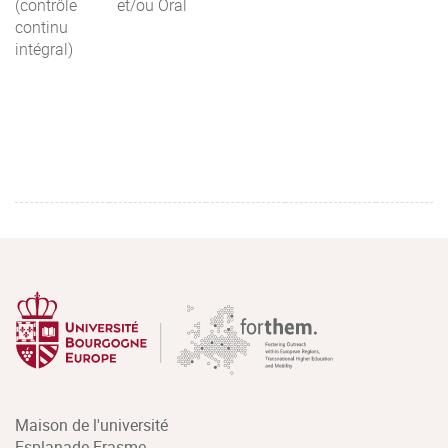
(contrôle
et/ou Oral
continu
intégral)
Maison de l'université
Esplanade Erasme