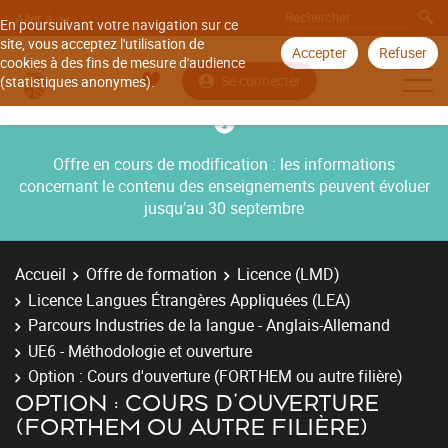
Aller à
En poursuivant votre navigation sur ce
site, vous acceptez l'utilisation de
Accepter
Refuser
cookies à des fins de mesure d'audience
Se connecter
(statistiques anonymes).
Offre en cours de modification : les informations
concernant le contenu des enseignements peuvent évoluer
jusqu’au 30 septembre
Accueil
Offre de formation
Licence (LMD)
Licence Langues Étrangères Appliquées (LEA)
Parcours Industries de la langue - Anglais-Allemand
UE6 - Méthodologie et ouverture
Option : Cours d'ouverture (FORTHEM ou autre filière)
OPTION : COURS D'OUVERTURE
(FORTHEM OU AUTRE FILIÈRE)