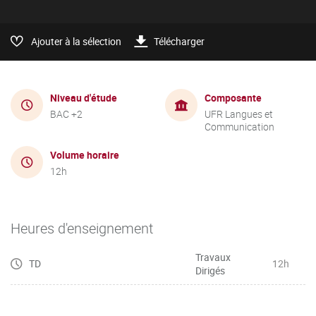
Ajouter à la sélection
Télécharger
Niveau d'étude
Composante
BAC +2
UFR Langues et
Communication
Volume horaire
12h
Heures d'enseignement
Travaux
TD
12h
Dirigés