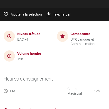
Ajouter à la sélection
Télécharger
Niveau d'étude
Composante
BAC +1
UFR Langues et
Communication
Volume horaire
12h
Heures d'enseignement
Cours
CM
12h
Magistral