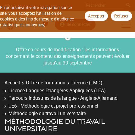
Aller à
En poursuivant votre navigation sur ce
site, vous acceptez l'utilisation de
Accepter
Refuser
cookies à des fins de mesure d'audience
Se connecter
(statistiques anonymes).
Offre en cours de modification : les informations
concernant le contenu des enseignements peuvent évoluer
jusqu’au 30 septembre
Accueil
Offre de formation
Licence (LMD)
Licence Langues Étrangères Appliquées (LEA)
Parcours Industries de la langue - Anglais-Allemand
UE6 - Méthodologie et projet professionnel
Méthodologie du travail universitaire
MÉTHODOLOGIE DU TRAVAIL
UNIVERSITAIRE