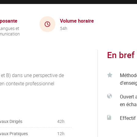
posante
Volume horaire
Langues et
54h
unication
En bref
 et B) dans une perspective de
Méthod
d'ensei
 en contexte professionnel
Ouvert 
en éch
Effectif
vaux Dirigés
42h
vaux Pratiques
12h