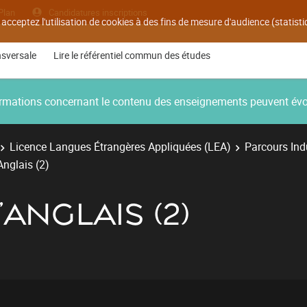
Plan
Candidatures inscriptions
 acceptez l'utilisation de cookies à des fins de mesure d'audience (statis
nsversale
Lire le référentiel commun des études
nformations concernant le contenu des enseignements peuvent év
Licence Langues Étrangères Appliquées (LEA)
Parcours Ind
Anglais (2)
'ANGLAIS (2)