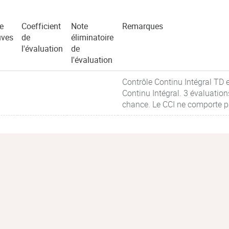
e
Coefficient
Note
Remarques
uves
de
éliminatoire
l'évaluation
de
l'évaluation
Contrôle Continu Intégral TD
Continu Intégral. 3 évaluati
chance. Le CCI ne comporte p