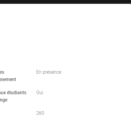
es
En présence
gnement
aux étudiants
Oui
ange
260