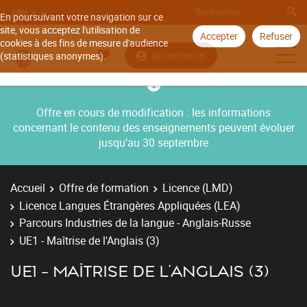
Aller à
En poursuivant votre navigation sur ce
site, vous acceptez l'utilisation de
Accepter
Refuser
cookies à des fins de mesure d'audience
Se connecter
(statistiques anonymes).
Offre en cours de modification : les informations
concernant le contenu des enseignements peuvent évoluer
jusqu’au 30 septembre
Accueil
Offre de formation
Licence (LMD)
Licence Langues Étrangères Appliquées (LEA)
Parcours Industries de la langue - Anglais-Russe
UE1 - Maîtrise de l'Anglais (3)
UE1 - MAÎTRISE DE L'ANGLAIS (3)