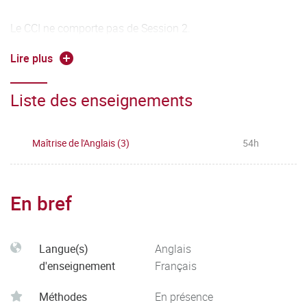
Le CCI ne comporte pas de Session 2.
Lire plus
Deux TD constituent principalement l'UE1. La moyenne de
l'UE1 est calculée à partir de la moyenne de chaque TD.
Liste des enseignements
Une modulation de la moyenne est effectuée pour tenir
compte de la participation et la performance en TP
d'expression orale.
Maîtrise de l'Anglais (3)
54h
En bref
Langue(s)
Anglais
d'enseignement
Français
Méthodes
En présence