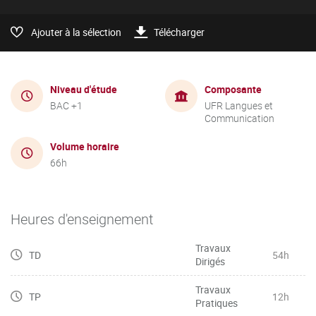
Ajouter à la sélection
Télécharger
Niveau d'étude
Composante
BAC +1
UFR Langues et
Communication
Volume horaire
66h
Heures d'enseignement
Travaux
TD
54h
Dirigés
Travaux
TP
12h
Pratiques