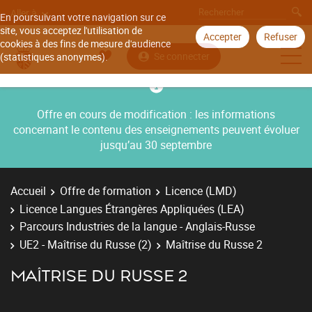
Aller à
En poursuivant votre navigation sur ce
site, vous acceptez l'utilisation de
Accepter
Refuser
cookies à des fins de mesure d'audience
Se connecter
(statistiques anonymes).
Offre en cours de modification : les informations
concernant le contenu des enseignements peuvent évoluer
jusqu’au 30 septembre
Accueil
Offre de formation
Licence (LMD)
Licence Langues Étrangères Appliquées (LEA)
Parcours Industries de la langue - Anglais-Russe
UE2 - Maîtrise du Russe (2)
Maîtrise du Russe 2
MAÎTRISE DU RUSSE 2