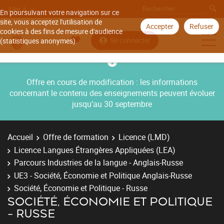
Aller à
En poursuivant votre navigation sur ce
site, vous acceptez l'utilisation de
Accepter
Refuser
cookies à des fins de mesure d'audience
Se connecter
(statistiques anonymes).
Offre en cours de modification : les informations
concernant le contenu des enseignements peuvent évoluer
jusqu’au 30 septembre
Accueil
Offre de formation
Licence (LMD)
Licence Langues Étrangères Appliquées (LEA)
Parcours Industries de la langue - Anglais-Russe
UE3 - Société, Économie et Politique Anglais-Russe
Société, Économie et Politique - Russe
SOCIÉTÉ, ÉCONOMIE ET POLITIQUE
- RUSSE