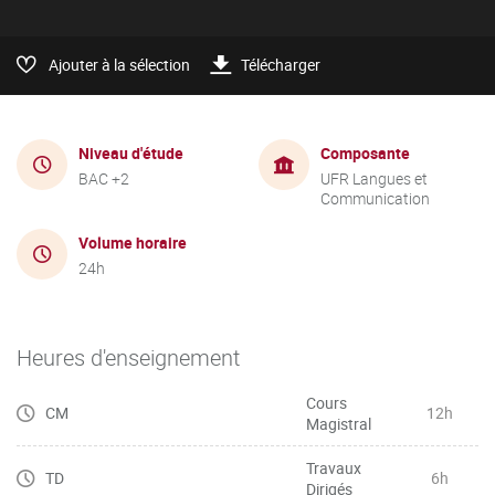
Ajouter à la sélection
Télécharger
Niveau d'étude
Composante
BAC +2
UFR Langues et
Communication
Volume horaire
24h
Heures d'enseignement
Cours
CM
12h
Magistral
Travaux
TD
6h
Dirigés