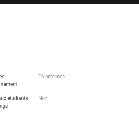
es
En présence
gnement
aux étudiants
Non
ange