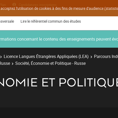
Plan
Candidatures inscriptions
 acceptez l'utilisation de cookies à des fins de mesure d'audience (statis
nsversale
Lire le référentiel commun des études
nformations concernant le contenu des enseignements peuvent év
Licence Langues Étrangères Appliquées (LEA)
Parcours Ind
-Russe
Société, Économie et Politique - Russe
NOMIE ET POLITIQU