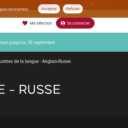
Accepter
Refuser
tiques anonymes).
Ma sélection
Se connecter
oluer jusqu’au 30 septembre
ustries de la langue - Anglais-Russe
E - RUSSE