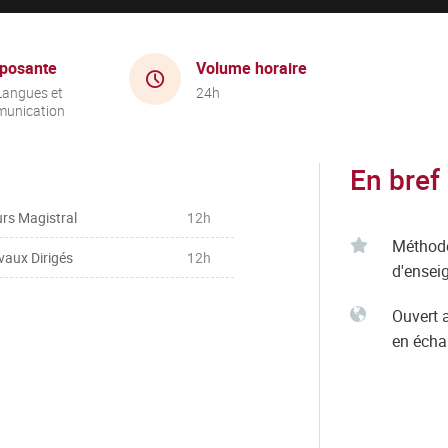
posante
Volume horaire
Langues et
24h
unication
En bref
rs Magistral
12h
Méthod
vaux Dirigés
12h
d'ensei
Ouvert 
en éch