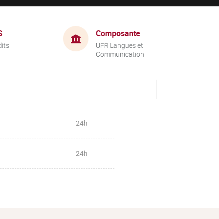
S
Composante
dits
UFR Langues et
Communication
24h
24h