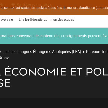
Plan
Candidatures inscriptions
 acceptez l'utilisation de cookies à des fins de mesure d'audience (statis
nsversale
Lire le référentiel commun des études
nformations concernant le contenu des enseignements peuvent év
Licence Langues Étrangères Appliquées (LEA)
Parcours Ind
-Russe
É, ÉCONOMIE ET POL
SE