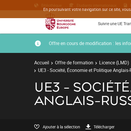
Bibliothèque
Etudiants internationaux
En poursuivant votre navigation sur ce site, vous
Suivre une UE Tra
Offre en cours de modification : les i
Accueil
Offre de formation
Licence (LMD)
UE3 - Société, Économie et Politique Anglais
UE3 - SOCIÉT
ANGLAIS-RUS
Ajouter à la sélection
Télécharger