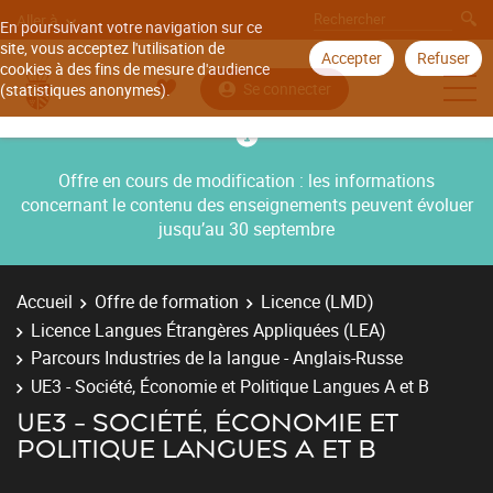
Aller à
En poursuivant votre navigation sur ce
site, vous acceptez l'utilisation de
Accepter
Refuser
cookies à des fins de mesure d'audience
Se connecter
(statistiques anonymes).
Offre en cours de modification : les informations
concernant le contenu des enseignements peuvent évoluer
jusqu’au 30 septembre
Accueil
Offre de formation
Licence (LMD)
Licence Langues Étrangères Appliquées (LEA)
Parcours Industries de la langue - Anglais-Russe
UE3 - Société, Économie et Politique Langues A et B
UE3 - SOCIÉTÉ, ÉCONOMIE ET
POLITIQUE LANGUES A ET B