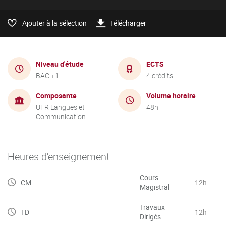
Ajouter à la sélection
Télécharger
Niveau d'étude
ECTS
BAC +1
4 crédits
Composante
Volume horaire
UFR Langues et
48h
Communication
Heures d'enseignement
Cours
CM
12h
Magistral
Travaux
TD
12h
Dirigés