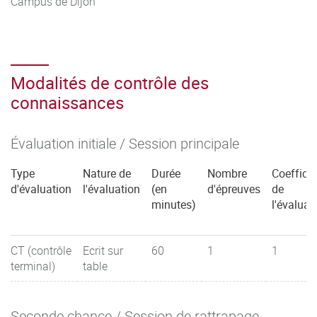
Campus de Dijon
Modalités de contrôle des
connaissances
Évaluation initiale / Session principale
Type
Nature de
Durée
Nombre
Coefficie
d'évaluation
l'évaluation
(en
d'épreuves
de
minutes)
l'évaluat
CT (contrôle
Ecrit sur
60
1
1
terminal)
table
Seconde chance / Session de rattrapage