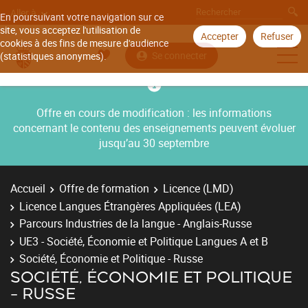
Aller à
En poursuivant votre navigation sur ce
site, vous acceptez l'utilisation de
Accepter
Refuser
cookies à des fins de mesure d'audience
Se connecter
(statistiques anonymes).
Offre en cours de modification : les informations
concernant le contenu des enseignements peuvent évoluer
jusqu’au 30 septembre
Accueil
Offre de formation
Licence (LMD)
Licence Langues Étrangères Appliquées (LEA)
Parcours Industries de la langue - Anglais-Russe
UE3 - Société, Économie et Politique Langues A et B
Société, Économie et Politique - Russe
SOCIÉTÉ, ÉCONOMIE ET POLITIQUE
- RUSSE