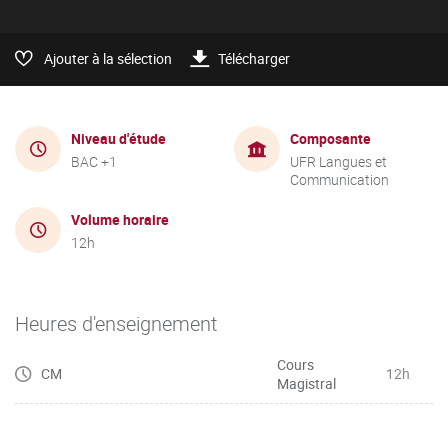
Ajouter à la sélection
Télécharger
Niveau d'étude
Composante
BAC +1
UFR Langues et
Communication
Volume horaire
12h
Heures d'enseignement
Cours
CM
12h
Magistral