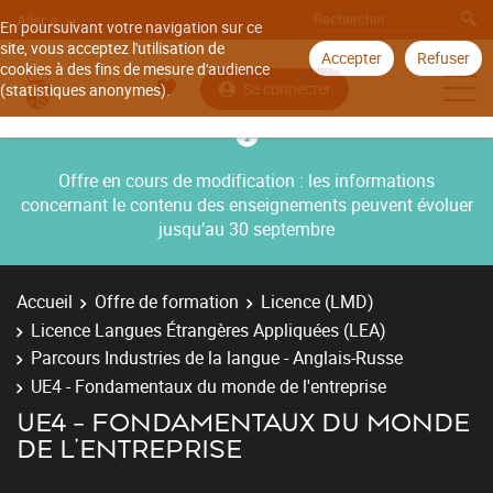
Aller à
En poursuivant votre navigation sur ce
site, vous acceptez l'utilisation de
Accepter
Refuser
cookies à des fins de mesure d'audience
Se connecter
(statistiques anonymes).
Offre en cours de modification : les informations
concernant le contenu des enseignements peuvent évoluer
jusqu’au 30 septembre
Accueil
Offre de formation
Licence (LMD)
Licence Langues Étrangères Appliquées (LEA)
Parcours Industries de la langue - Anglais-Russe
UE4 - Fondamentaux du monde de l'entreprise
UE4 - FONDAMENTAUX DU MONDE
DE L'ENTREPRISE