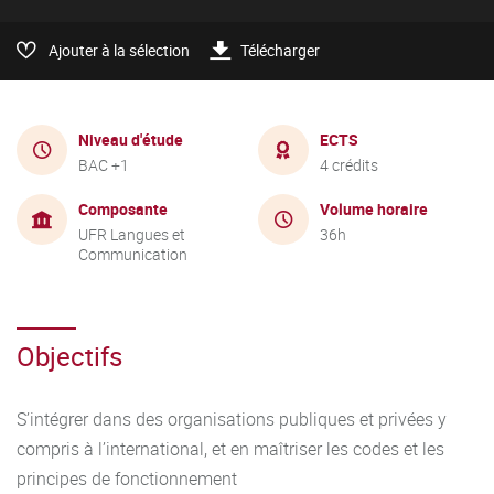
Ajouter à la sélection
Télécharger
Niveau d'étude
ECTS
BAC +1
4 crédits
Composante
Volume horaire
UFR Langues et
36h
Communication
Objectifs
S’intégrer dans des organisations publiques et privées y
compris à l’international, et en maîtriser les codes et les
principes de fonctionnement