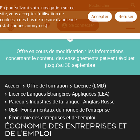
Aller à
En poursuivant votre navigation sur ce
site, vous acceptez l'utilisation de
Accepter
Refuser
cookies à des fins de mesure d'audience
Se connecter
(statistiques anonymes).
Offre en cours de modification : les informations
concernant le contenu des enseignements peuvent évoluer
jusqu’au 30 septembre
Accueil
Offre de formation
Licence (LMD)
Licence Langues Étrangères Appliquées (LEA)
Parcours Industries de la langue - Anglais-Russe
UE4 - Fondamentaux du monde de l'entreprise
Économie des entreprises et de l'emploi
ÉCONOMIE DES ENTREPRISES ET
DE L'EMPLOI