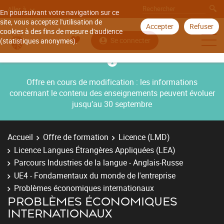
Aller à
En poursuivant votre navigation sur ce
site, vous acceptez l'utilisation de
Accepter
Refuser
cookies à des fins de mesure d'audience
Se connecter
(statistiques anonymes).
Offre en cours de modification : les informations
concernant le contenu des enseignements peuvent évoluer
jusqu’au 30 septembre
Accueil
Offre de formation
Licence (LMD)
Licence Langues Étrangères Appliquées (LEA)
Parcours Industries de la langue - Anglais-Russe
UE4 - Fondamentaux du monde de l'entreprise
Problèmes économiques internationaux
PROBLÈMES ÉCONOMIQUES
INTERNATIONAUX