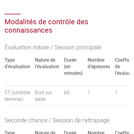
Modalités de contrôle des
connaissances
Évaluation initiale / Session principale
Type
Nature de
Durée
Nombre
Coefficie
d'évaluation
l'évaluation
(en
d'épreuves
de
minutes)
l'évaluat
CT (contrôle
Ecrit sur
60
1
1
terminal)
table
Seconde chance / Session de rattrapage
Type
Nature de
Durée
Nombre
Coefficie