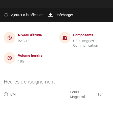
Ajouter à la sélection
Télécharger
Niveau d'étude
Composante
BAC +3
UFR Langues et
Communication
Volume horaire
18h
Heures d'enseignement
Cours
CM
18h
Magistral