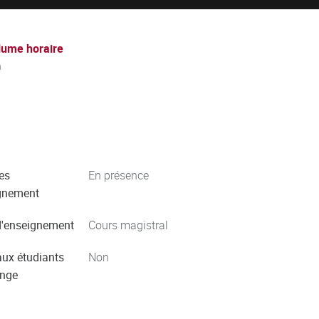
lume horaire
h
es
En présence
gnement
'enseignement
Cours magistral
aux étudiants
Non
ange