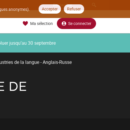
Accepter
Refuser
tiques anonymes).
Ma sélection
Se connecter
oluer jusqu’au 30 septembre
ustries de la langue - Anglais-Russe
E DE