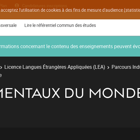
Plan
Candidatures inscriptions
 acceptez l'utilisation de cookies à des fins de mesure d'audience (statis
nsversale
Lire le référentiel commun des études
nformations concernant le contenu des enseignements peuvent év
Licence Langues Étrangères Appliquées (LEA)
Parcours Ind
e
MENTAUX DU MOND