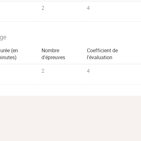
2
4
age
urée (en
Nombre
Coefficient de
inutes)
d'épreuves
l'évaluation
2
4