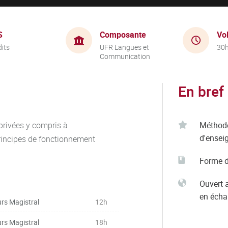
S
Composante
Vo
dits
UFR Langues et
30
Communication
En bref
privées y compris à
Méthod
d'ensei
 principes de fonctionnement
Forme d
Ouvert 
en éch
rs Magistral
12h
rs Magistral
18h