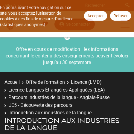
Aller à
En poursuivant votre navigation sur ce
site, vous acceptez l'utilisation de
Accepter
Refuser
cookies à des fins de mesure d'audience
Se connecter
(statistiques anonymes).
Offre en cours de modification : les informations
concernant le contenu des enseignements peuvent évoluer
jusqu’au 30 septembre
Accueil
Offre de formation
Licence (LMD)
Licence Langues Étrangères Appliquées (LEA)
Parcours Industries de la langue - Anglais-Russe
UE5 - Découverte des parcours
Introduction aux industries de la langue
INTRODUCTION AUX INDUSTRIES
DE LA LANGUE