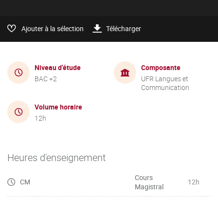
Ajouter à la sélection
Télécharger
Niveau d'étude
Composante
BAC +2
UFR Langues et
Communication
Volume horaire
12h
Heures d'enseignement
Cours
CM
12h
Magistral