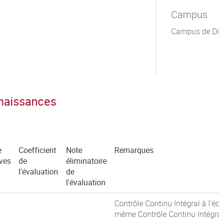
Campus
Campus de Di
nnaissances
e
Coefficient
Note
Remarques
ves
de
éliminatoire
l'évaluation
de
l'évaluation
Contrôle Continu Intégral à l'é
même Contrôle Continu Intégr