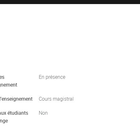
es
En présence
gnement
'enseignement
Cours magistral
aux étudiants
Non
ange