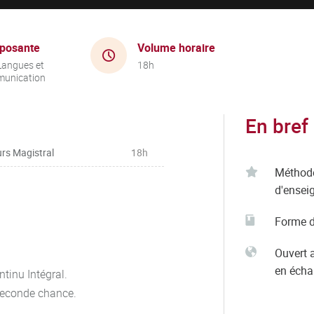
posante
Volume horaire
Langues et
18h
unication
En bref
rs Magistral
18h
Méthod
d'ensei
Forme d
Ouvert 
en éch
tinu Intégral.
seconde chance.