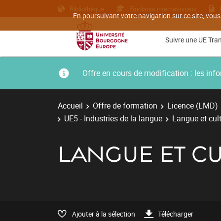
Bibliothèque
Etudiants internationaux
En poursuivant votre navigation sur ce site, vous
Suivre une UE Tra
Offre en cours de modification : les i
Accueil
Offre de formation
Licence (LMD)
UE5 - Industries de la langue
Langue et cul
LANGUE ET C
Ajouter à la sélection
Télécharger