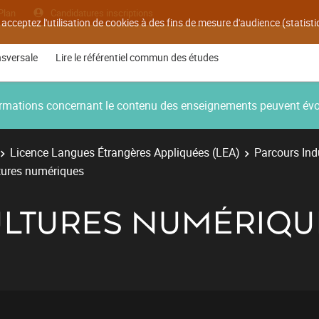
Plan
Candidatures inscriptions
 acceptez l'utilisation de cookies à des fins de mesure d'audience (statis
nsversale
Lire le référentiel commun des études
nformations concernant le contenu des enseignements peuvent év
Licence Langues Étrangères Appliquées (LEA)
Parcours Ind
tures numériques
ULTURES NUMÉRIQU