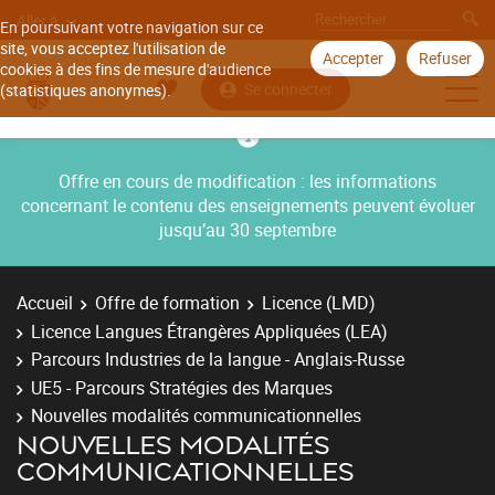
Aller à
En poursuivant votre navigation sur ce
site, vous acceptez l'utilisation de
Accepter
Refuser
cookies à des fins de mesure d'audience
Se connecter
(statistiques anonymes).
Offre en cours de modification : les informations
concernant le contenu des enseignements peuvent évoluer
jusqu’au 30 septembre
Accueil
Offre de formation
Licence (LMD)
Licence Langues Étrangères Appliquées (LEA)
Parcours Industries de la langue - Anglais-Russe
UE5 - Parcours Stratégies des Marques
Nouvelles modalités communicationnelles
NOUVELLES MODALITÉS
COMMUNICATIONNELLES