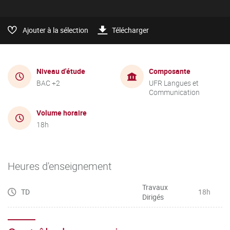
Ajouter à la sélection
Télécharger
Niveau d'étude
Composante
BAC +2
UFR Langues et
Communication
Volume horaire
18h
Heures d'enseignement
Travaux
TD
18h
Dirigés