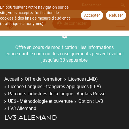
Aller à
En poursuivant votre navigation sur ce
site, vous acceptez l'utilisation de
Accepter
Refuser
cookies à des fins de mesure d'audience
Se connecter
(statistiques anonymes).
Offre en cours de modification : les informations
concernant le contenu des enseignements peuvent évoluer
jusqu’au 30 septembre
Accueil
Offre de formation
Licence (LMD)
Licence Langues Étrangères Appliquées (LEA)
Parcours Industries de la langue - Anglais-Russe
UE6 - Méthodologie et ouverture
Option : LV3
LV3 Allemand
LV3 ALLEMAND