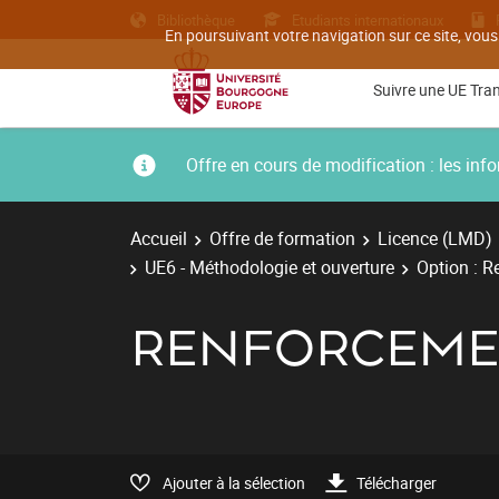
Bibliothèque
Etudiants internationaux
En poursuivant votre navigation sur ce site, vous
Suivre une UE Tra
Offre en cours de modification : les i
Accueil
Offre de formation
Licence (LMD)
UE6 - Méthodologie et ouverture
Option : R
RENFORCEME
Ajouter à la sélection
Télécharger