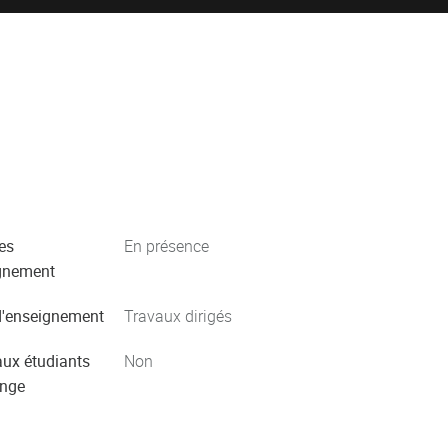
es
En présence
gnement
'enseignement
Travaux dirigés
aux étudiants
Non
ange