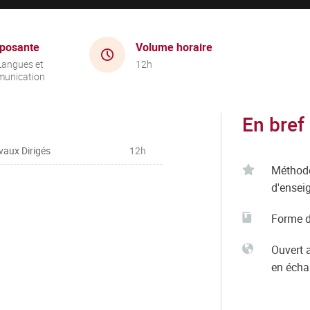
posante
Volume horaire
Langues et
12h
unication
En bref
vaux Dirigés
12h
Méthod
d'ensei
Forme d
Ouvert 
en éch