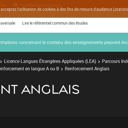
Plan
Candidatures inscriptions
 acceptez l'utilisation de cookies à des fins de mesure d'audience (statis
nsversale
Lire le référentiel commun des études
nformations concernant le contenu des enseignements peuvent év
Licence Langues Étrangères Appliquées (LEA)
Parcours Ind
enforcement en langue A ou B
Renforcement Anglais
NT ANGLAIS