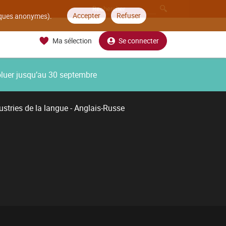
Accepter
Refuser
tiques anonymes).
Ma sélection
Se connecter
oluer jusqu’au 30 septembre
ustries de la langue - Anglais-Russe