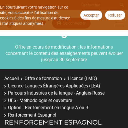
Aller à
En poursuivant votre navigation sur ce
site, vous acceptez l'utilisation de
Accepter
Refuser
cookies à des fins de mesure d'audience
Se connecter
(statistiques anonymes).
Offre en cours de modification : les informations
concernant le contenu des enseignements peuvent évoluer
jusqu’au 30 septembre
Accueil
Offre de formation
Licence (LMD)
Licence Langues Étrangères Appliquées (LEA)
Parcours Industries de la langue - Anglais-Russe
UE6 - Méthodologie et ouverture
Option : Renforcement en langue A ou B
Renforcement Espagnol
RENFORCEMENT ESPAGNOL