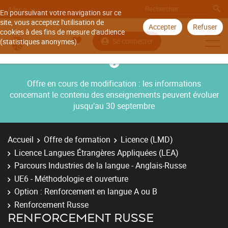
Aller à
En poursuivant votre navigation sur ce
site, vous acceptez l'utilisation de
Accepter
Refuser
cookies à des fins de mesure d'audience
Se connecter
(statistiques anonymes).
Offre en cours de modification : les informations
concernant le contenu des enseignements peuvent évoluer
jusqu’au 30 septembre
Accueil
Offre de formation
Licence (LMD)
Licence Langues Étrangères Appliquées (LEA)
Parcours Industries de la langue - Anglais-Russe
UE6 - Méthodologie et ouverture
Option : Renforcement en langue A ou B
Renforcement Russe
RENFORCEMENT RUSSE