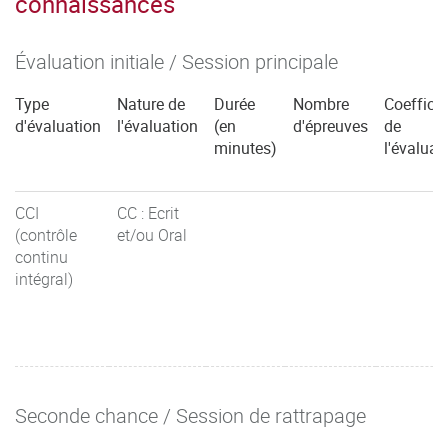
connaissances
Évaluation initiale / Session principale
Type
Nature de
Durée
Nombre
Coefficie
d'évaluation
l'évaluation
(en
d'épreuves
de
minutes)
l'évaluat
CCI
CC : Ecrit
(contrôle
et/ou Oral
continu
intégral)
Seconde chance / Session de rattrapage