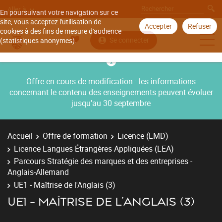
Aller à
En poursuivant votre navigation sur ce
site, vous acceptez l'utilisation de
Accepter
Refuser
cookies à des fins de mesure d'audience
Se connecter
(statistiques anonymes).
Offre en cours de modification : les informations
concernant le contenu des enseignements peuvent évoluer
jusqu’au 30 septembre
Accueil
Offre de formation
Licence (LMD)
Licence Langues Étrangères Appliquées (LEA)
Parcours Stratégie des marques et des entreprises -
Anglais-Allemand
UE1 - Maîtrise de l'Anglais (3)
UE1 - MAÎTRISE DE L'ANGLAIS (3)