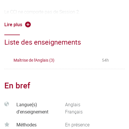
Le CCI ne comporte pas de Session 2.
Lire plus
Deux TD constituent principalement l'UE1. La moyenne de
l'UE1 est calculée à partir de la moyenne de chaque TD.
Liste des enseignements
Une modulation de la moyenne est effectuée pour tenir
compte de la participation et la performance en TP
d'expression orale.
Maîtrise de l'Anglais (3)
54h
En bref
Langue(s)
Anglais
d'enseignement
Français
Méthodes
En présence