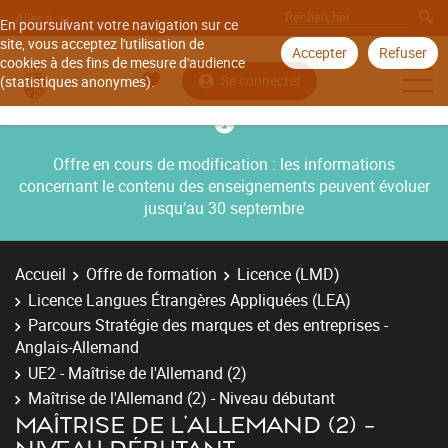
Aller à
En poursuivant votre navigation sur ce
site, vous acceptez l'utilisation de
Accepter
Refuser
cookies à des fins de mesure d'audience
Se connecter
(statistiques anonymes).
Offre en cours de modification : les informations
concernant le contenu des enseignements peuvent évoluer
jusqu’au 30 septembre
Accueil
Offre de formation
Licence (LMD)
Licence Langues Étrangères Appliquées (LEA)
Parcours Stratégie des marques et des entreprises -
Anglais-Allemand
UE2 - Maîtrise de l'Allemand (2)
Maîtrise de l'Allemand (2) - Niveau débutant
MAÎTRISE DE L'ALLEMAND (2) -