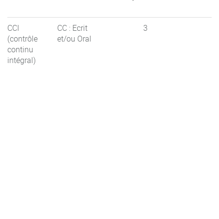
CCI
CC : Ecrit
3
(contrôle
et/ou Oral
continu
intégral)