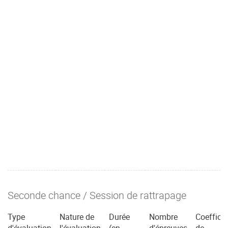
Seconde chance / Session de rattrapage
Type
Nature de
Durée
Nombre
Coefficie
d'évaluation
l'évaluation
(en
d'épreuves
de