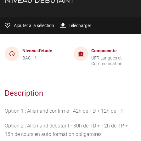
NIVEAU DÉBUTANT
Ajouter à la sélection
Télécharger
Niveau d'étude
Composante
BAC +1
UFR Langues et
Communication
Description
Option 1 : Allemand confirmé - 42h de TD + 12h de TP
Option 2 : Allemand débutant - 30h de TD + 12h de TP +
18h de cours en auto formation obligatoires