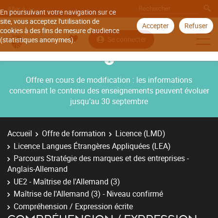
Aller à
En poursuivant votre navigation sur ce
site, vous acceptez l'utilisation de
Accepter
Refuser
cookies à des fins de mesure d'audience
Se connecter
(statistiques anonymes).
Offre en cours de modification : les informations
concernant le contenu des enseignements peuvent évoluer
jusqu’au 30 septembre
Accueil
Offre de formation
Licence (LMD)
Licence Langues Étrangères Appliquées (LEA)
Parcours Stratégie des marques et des entreprises -
Anglais-Allemand
UE2 - Maîtrise de l'Allemand (3)
Maîtrise de l'Allemand (3) - Niveau confirmé
Compréhension / Expression écrite