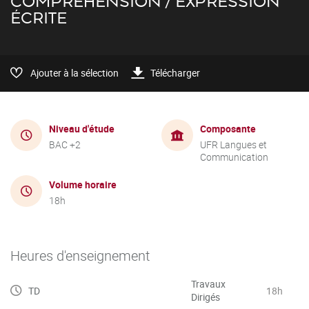
COMPRÉHENSION / EXPRESSION
ÉCRITE
Ajouter à la sélection
Télécharger
Niveau d'étude
Composante
BAC +2
UFR Langues et
Communication
Volume horaire
18h
Heures d'enseignement
Travaux
TD
18h
Dirigés