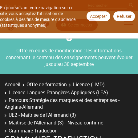
Aller à
En poursuivant votre navigation sur ce
site, vous acceptez l'utilisation de
Accepter
Refuser
cookies à des fins de mesure d'audience
Se connecter
(statistiques anonymes).
Offre en cours de modification : les informations
concernant le contenu des enseignements peuvent évoluer
jusqu’au 30 septembre
Accueil
Offre de formation
Licence (LMD)
Licence Langues Étrangères Appliquées (LEA)
Parcours Stratégie des marques et des entreprises -
Anglais-Allemand
UE2 - Maîtrise de l'Allemand (3)
Maîtrise de l'Allemand (3) - Niveau confirmé
Grammaire-Traduction