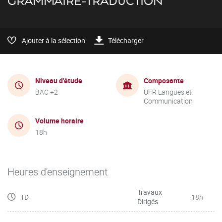
GRAMMAIRE-TRADUCTION
Ajouter à la sélection
Télécharger
Niveau d'étude
Composante
BAC +2
UFR Langues et
Communication
Volume horaire
18h
Heures d'enseignement
Travaux
TD
18h
Dirigés