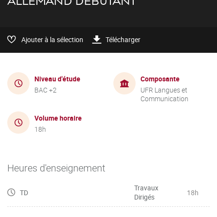
ALLEMAND DÉBUTANT
Ajouter à la sélection
Télécharger
Niveau d'étude
Composante
BAC +2
UFR Langues et
Communication
Volume horaire
18h
Heures d'enseignement
Travaux
TD
18h
Dirigés