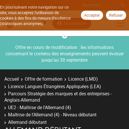
Aller à
En poursuivant votre navigation sur ce
site, vous acceptez l'utilisation de
Accepter
Refuser
cookies à des fins de mesure d'audience
Se connecter
(statistiques anonymes).
Offre en cours de modification : les informations
concernant le contenu des enseignements peuvent évoluer
jusqu’au 30 septembre
Accueil
Offre de formation
Licence (LMD)
Licence Langues Étrangères Appliquées (LEA)
Parcours Stratégie des marques et des entreprises -
Anglais-Allemand
UE2 - Maîtrise de l'Allemand (4)
Maîtrise de l'Allemand (4) - Niveau débutant
Allemand débutant