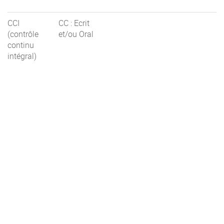
CCI
CC : Ecrit
(contrôle
et/ou Oral
continu
intégral)