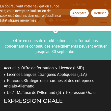
Aller à
En poursuivant votre navigation sur ce
site, vous acceptez l'utilisation de
Accepter
Refuser
cookies à des fins de mesure d'audience
Se connecter
(statistiques anonymes).
Offre en cours de modification : les informations
concernant le contenu des enseignements peuvent évoluer
jusqu’au 30 septembre
Accueil
Offre de formation
Licence (LMD)
Licence Langues Étrangères Appliquées (LEA)
Parcours Stratégie des marques et des entreprises -
Anglais-Allemand
UE2 - Maîtrise de l'Allemand (6)
Expression Orale
EXPRESSION ORALE