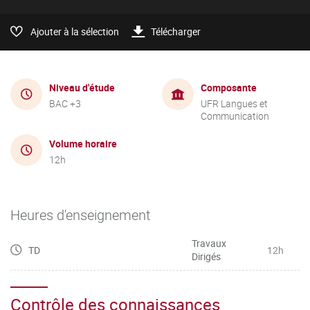
Ajouter à la sélection
Télécharger
Niveau d'étude
Composante
BAC +3
UFR Langues et
Communication
Volume horaire
12h
Heures d'enseignement
Travaux
TD
12h
Dirigés
Contrôle des connaissances