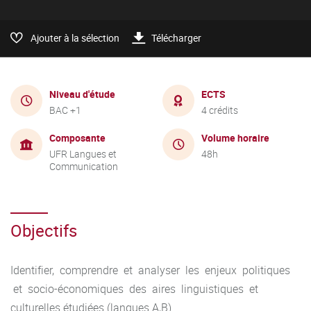
Ajouter à la sélection
Télécharger
Niveau d'étude
ECTS
BAC +1
4 crédits
Composante
Volume horaire
UFR Langues et
48h
Communication
Objectifs
Identifier, comprendre et analyser les enjeux politiques
et socio-économiques des aires linguistiques et
culturelles étudiées (langues A,B)