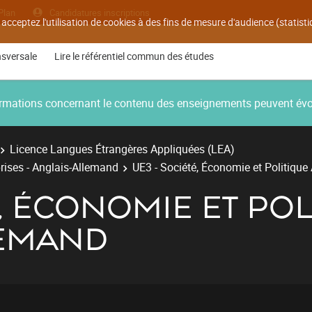
Plan
Candidatures inscriptions
 acceptez l'utilisation de cookies à des fins de mesure d'audience (statis
nsversale
Lire le référentiel commun des études
nformations concernant le contenu des enseignements peuvent év
Licence Langues Étrangères Appliquées (LEA)
rises - Anglais-Allemand
UE3 - Société, Économie et Politiqu
É, ÉCONOMIE ET POL
LEMAND