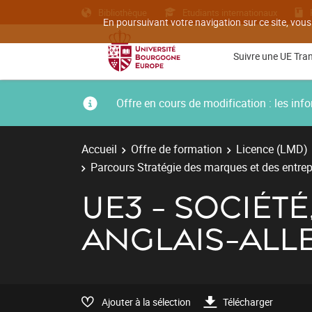
Bibliothèque
Etudiants internationaux
En poursuivant votre navigation sur ce site, vous
Suivre une UE Tra
Offre en cours de modification : les i
Accueil
Offre de formation
Licence (LMD)
Parcours Stratégie des marques et des entrep
UE3 - SOCIÉT
ANGLAIS-AL
Ajouter à la sélection
Télécharger