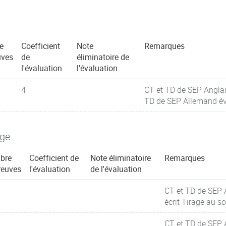
e
Coefficient
Note
Remarques
uves
de
éliminatoire de
l'évaluation
l'évaluation
4
CT et TD de SEP Angla
TD de SEP Allemand é
age
bre
Coefficient de
Note éliminatoire
Remarques
reuves
l'évaluation
de l'évaluation
CT et TD de SEP 
écrit Tirage au so
CT et TD de SEP