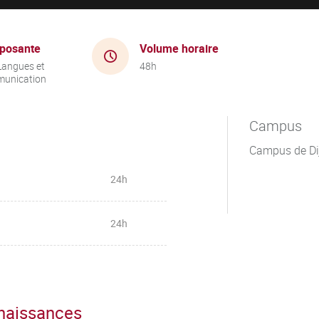
posante
Volume horaire
Langues et
48h
unication
Campus
Campus de Di
24h
24h
nnaissances