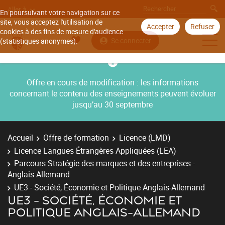
Aller à
En poursuivant votre navigation sur ce
site, vous acceptez l'utilisation de
Accepter
Refuser
cookies à des fins de mesure d'audience
Se connecter
(statistiques anonymes).
Offre en cours de modification : les informations
concernant le contenu des enseignements peuvent évoluer
jusqu’au 30 septembre
Accueil
Offre de formation
Licence (LMD)
Licence Langues Étrangères Appliquées (LEA)
Parcours Stratégie des marques et des entreprises -
Anglais-Allemand
UE3 - Société, Économie et Politique Anglais-Allemand
UE3 - SOCIÉTÉ, ÉCONOMIE ET
POLITIQUE ANGLAIS-ALLEMAND