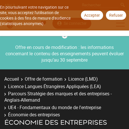
Aller à
En poursuivant votre navigation sur ce
site, vous acceptez l'utilisation de
Accepter
Refuser
cookies à des fins de mesure d'audience
Se connecter
(statistiques anonymes).
Offre en cours de modification : les informations
concernant le contenu des enseignements peuvent évoluer
jusqu’au 30 septembre
Accueil
Offre de formation
Licence (LMD)
Licence Langues Étrangères Appliquées (LEA)
Parcours Stratégie des marques et des entreprises -
Anglais-Allemand
UE4 - Fondamentaux du monde de l'entreprise
Économie des entreprises
ÉCONOMIE DES ENTREPRISES