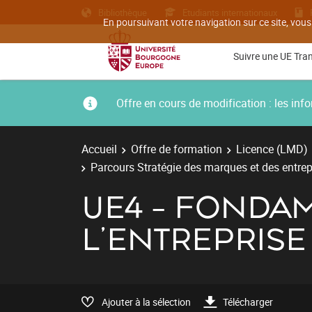
Bibliothèque
Etudiants internationaux
En poursuivant votre navigation sur ce site, vous
Suivre une UE Tra
Offre en cours de modification : les i
Accueil
Offre de formation
Licence (LMD)
Parcours Stratégie des marques et des entrep
UE4 - FONDA
L'ENTREPRISE
Ajouter à la sélection
Télécharger