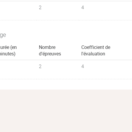
2
4
age
urée (en
Nombre
Coefficient de
inutes)
d'épreuves
l'évaluation
2
4