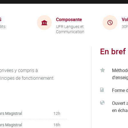
S
Composante
Vo
dits
UFR Langues et
30
Communication
En bref
privées y compris à
Méthod
d'ensei
 principes de fonctionnement
Forme d
Ouvert 
en éch
rs Magistral
12h
rs Magistral
18h