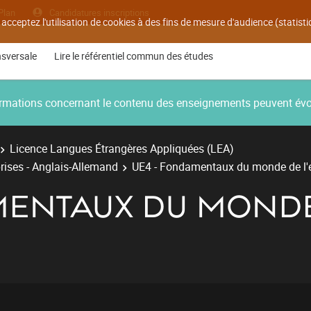
Plan
Candidatures inscriptions
 acceptez l'utilisation de cookies à des fins de mesure d'audience (statis
nsversale
Lire le référentiel commun des études
nformations concernant le contenu des enseignements peuvent év
Licence Langues Étrangères Appliquées (LEA)
rises - Anglais-Allemand
UE4 - Fondamentaux du monde de l'e
MENTAUX DU MOND