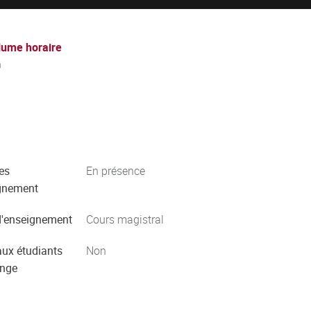
lume horaire
h
es
En présence
gnement
'enseignement
Cours magistral
aux étudiants
Non
ange