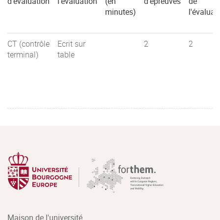
d'évaluation
l'évaluation
(en
d'épreuves
de
minutes)
l'évaluat
CT (contrôle
Ecrit sur
2
2
terminal)
table
Maison de l'université