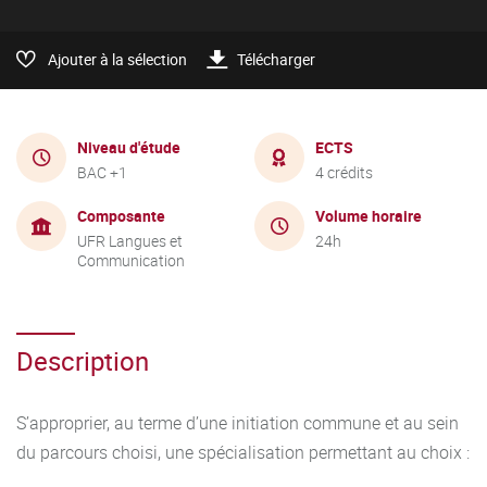
Ajouter à la sélection
Télécharger
Niveau d'étude
ECTS
BAC +1
4 crédits
Composante
Volume horaire
UFR Langues et
24h
Communication
Description
S’approprier, au terme d’une initiation commune et au sein
du parcours choisi, une spécialisation permettant au choix :