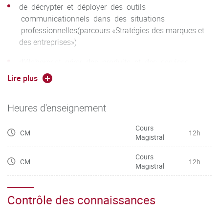
de décrypter et déployer des outils
communicationnels dans des situations
professionnelles(parcours «Stratégies des marques et
des entreprises»)
d’élaborer et gérer des produits et des services
linguistiques, notamment numériques, en contexte
Lire plus
professionnel(parcours «Industries de la langue»)
Heures d'enseignement
Cours
CM
12h
Magistral
Cours
CM
12h
Magistral
Contrôle des connaissances