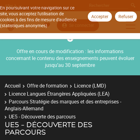
Aller à
En poursuivant votre navigation sur ce
site, vous acceptez l'utilisation de
Accepter
Refuser
cookies à des fins de mesure d'audience
Se connecter
(statistiques anonymes).
Offre en cours de modification : les informations
concernant le contenu des enseignements peuvent évoluer
jusqu’au 30 septembre
Accueil
Offre de formation
Licence (LMD)
Licence Langues Étrangères Appliquées (LEA)
Parcours Stratégie des marques et des entreprises -
Anglais-Allemand
UE5 - Découverte des parcours
UE5 - DÉCOUVERTE DES
PARCOURS