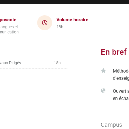
posante
Volume horaire
Langues et
18h
unication
En bref
vaux Dirigés
18h
Méthod
d'ensei
Ouvert 
en éch
Campus