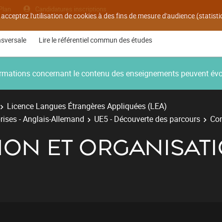
Plan
Candidatures inscriptions
 acceptez l'utilisation de cookies à des fins de mesure d'audience (statis
nsversale
Lire le référentiel commun des études
nformations concernant le contenu des enseignements peuvent év
Licence Langues Étrangères Appliquées (LEA)
rises - Anglais-Allemand
UE5 - Découverte des parcours
Com
ON ET ORGANISATI