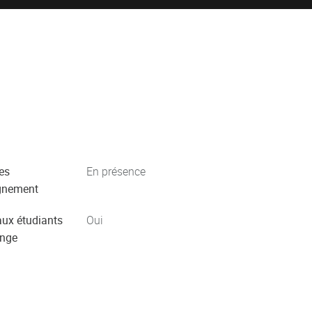
es
En présence
gnement
aux étudiants
Oui
ange