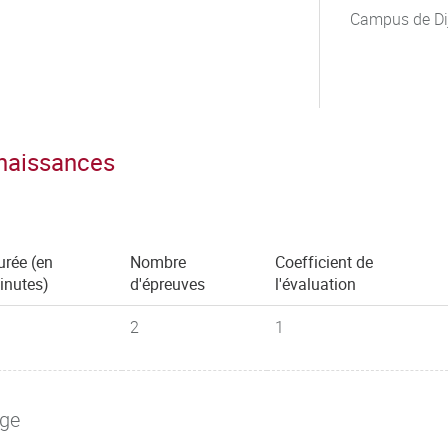
Campus de Di
nnaissances
urée (en
Nombre
Coefficient de
inutes)
d'épreuves
l'évaluation
2
1
age