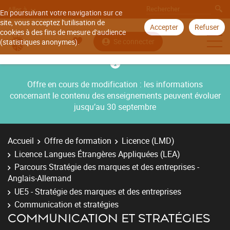
Aller à
En poursuivant votre navigation sur ce
site, vous acceptez l'utilisation de
Accepter
Refuser
cookies à des fins de mesure d'audience
Se connecter
(statistiques anonymes).
Offre en cours de modification : les informations
concernant le contenu des enseignements peuvent évoluer
jusqu’au 30 septembre
Accueil
Offre de formation
Licence (LMD)
Licence Langues Étrangères Appliquées (LEA)
Parcours Stratégie des marques et des entreprises -
Anglais-Allemand
UE5 - Stratégie des marques et des entreprises
Communication et stratégies
COMMUNICATION ET STRATÉGIES