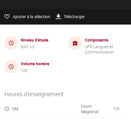
Ajouter à la sélection
Télécharger
Niveau d'étude
Composante
BAC +3
UFR Langues et
Communication
Volume horaire
12h
Heures d'enseignement
Cours
CM
12h
Magistral