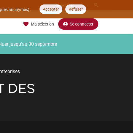
Accepter
Refuser
tiques anonymes).
Ma sélection
Se connecter
oluer jusqu’au 30 septembre
ntreprises
T DES