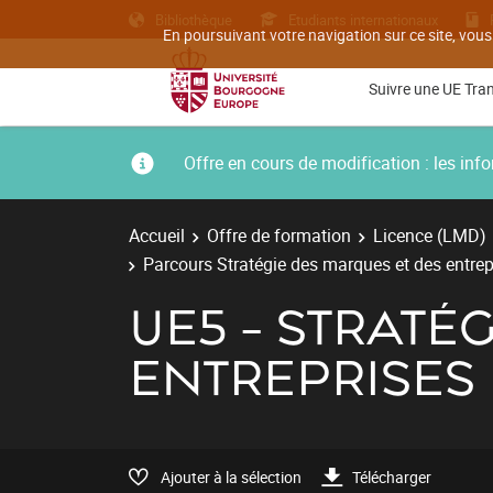
Bibliothèque
Etudiants internationaux
En poursuivant votre navigation sur ce site, vous
Suivre une UE Tra
Offre en cours de modification : les i
Accueil
Offre de formation
Licence (LMD)
Parcours Stratégie des marques et des entrep
UE5 - STRATÉ
ENTREPRISES
Ajouter à la sélection
Télécharger