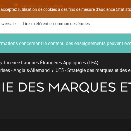
Plan
Candidatures inscriptions
 acceptez l'utilisation de cookies à des fins de mesure d'audience (statis
nsversale
Lire le référentiel commun des études
nformations concernant le contenu des enseignements peuvent év
Licence Langues Étrangères Appliquées (LEA)
rises - Anglais-Allemand
UE5 - Stratégie des marques et des e
GIE DES MARQUES E