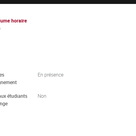
lume horaire
h
es
En présence
gnement
aux étudiants
Non
ange