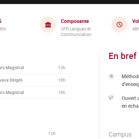
S
Composante
Vo
dits
UFR Langues et
48
Communication
En bref
rs Magistral
12h
Méthod
vaux Dirigés
18h
d'ensei
rs Magistral
18h
Ouvert 
en éch
Campus
12h