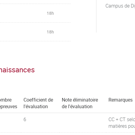
Campus de Di
18h
18h
nnaissances
ombre
Coefficient de
Note éliminatoire
Remarques
épreuves
l'évaluation
de l'évaluation
6
CC + CT selon
matières pou