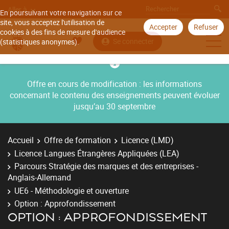
Aller à
En poursuivant votre navigation sur ce
site, vous acceptez l'utilisation de
Accepter
Refuser
cookies à des fins de mesure d'audience
Se connecter
(statistiques anonymes).
Offre en cours de modification : les informations
concernant le contenu des enseignements peuvent évoluer
jusqu’au 30 septembre
Accueil
Offre de formation
Licence (LMD)
Licence Langues Étrangères Appliquées (LEA)
Parcours Stratégie des marques et des entreprises -
Anglais-Allemand
UE6 - Méthodologie et ouverture
Option : Approfondissement
OPTION : APPROFONDISSEMENT