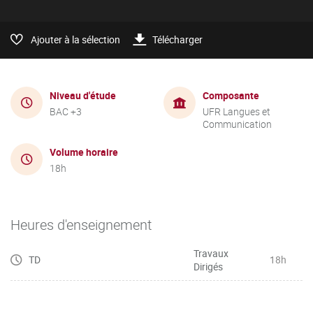
Ajouter à la sélection
Télécharger
Niveau d'étude
Composante
BAC +3
UFR Langues et
Communication
Volume horaire
18h
Heures d'enseignement
Travaux
TD
18h
Dirigés