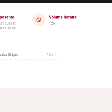
posante
Volume horaire
Langues et
12h
unication
vaux Dirigés
12h