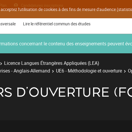
Plan
Candidatures inscriptions
 acceptez l'utilisation de cookies à des fins de mesure d'audience (statis
nsversale
Lire le référentiel commun des études
nformations concernant le contenu des enseignements peuvent év
Licence Langues Étrangères Appliquées (LEA)
rises - Anglais-Allemand
UE6 - Méthodologie et ouverture
O
RS D'OUVERTURE (