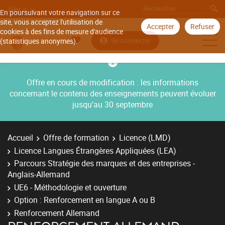
Aller à
En poursuivant votre navigation sur ce
site, vous acceptez l'utilisation de
Accepter
Refuser
cookies à des fins de mesure d'audience
Se connecter
(statistiques anonymes).
Offre en cours de modification : les informations
concernant le contenu des enseignements peuvent évoluer
jusqu’au 30 septembre
Accueil
Offre de formation
Licence (LMD)
Licence Langues Étrangères Appliquées (LEA)
Parcours Stratégie des marques et des entreprises -
Anglais-Allemand
UE6 - Méthodologie et ouverture
Option : Renforcement en langue A ou B
Renforcement Allemand