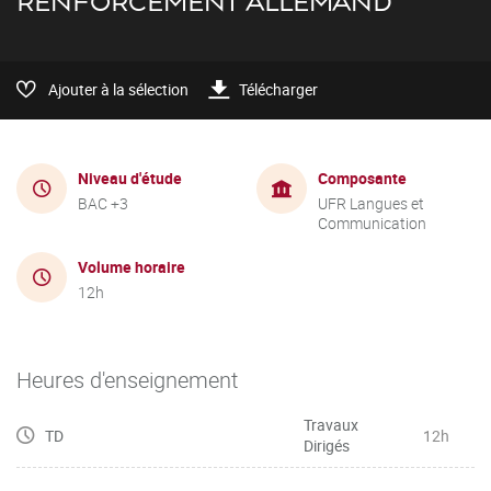
RENFORCEMENT ALLEMAND
Ajouter à la sélection
Télécharger
Niveau d'étude
Composante
BAC +3
UFR Langues et
Communication
Volume horaire
12h
Heures d'enseignement
Travaux
TD
12h
Dirigés